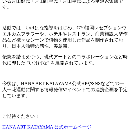
いる片山健氏・片山紅早氏・片山華氏
による華道家集団で
す。
活動では、いけばな指導をはじめ、G20福岡レセプションウ
エルカムフラワーや、ホテルやレストラン、
商業施設大型作
品など様々なシーンで植物を使用した作品を制作されてお
り、日本人独特の感性、美意識、
伝統を踏まえつつ、
現代アートとのコラボレーションなど時
代に即した “いけばな” を展開されています。
今後は、HANA ART KATAYAMA公式HPやSNSなどでの一
人一花運動に関する情報発信やイベントでの
連携企画を予定
しています。
ご期待ください！
HANA ART KATAYAMA 公式ホームページ