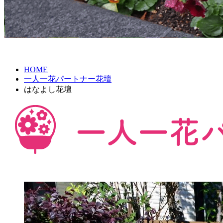
HOME
一人一花パートナー花壇
はなよし花壇