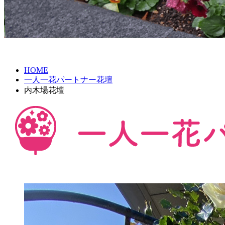
HOME
一人一花パートナー花壇
内木場花壇