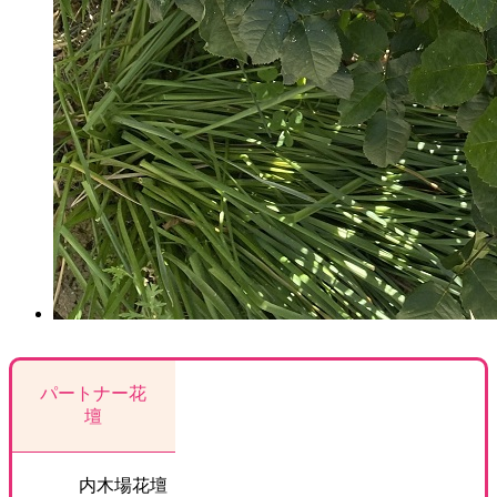
パートナー花
壇
内木場花壇