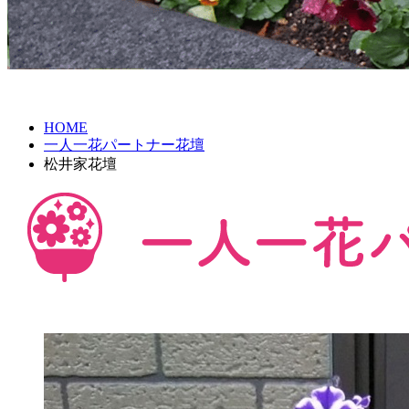
HOME
一人一花パートナー花壇
松井家花壇