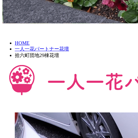
HOME
一人一花パートナー花壇
拾六町団地29棟花壇