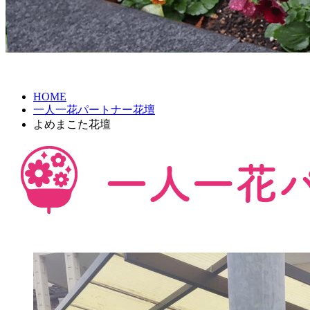
HOME
一人一花パートナー花壇
よめまこた花壇