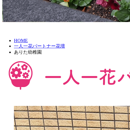
HOME
一人一花パートナー花壇
ありた幼稚園