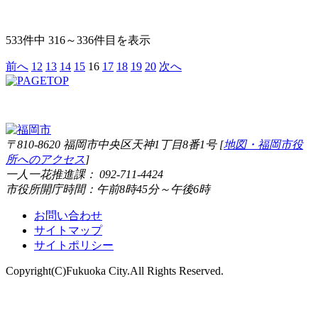
533件中 316～336件目を表示
前へ
12
13
14
15
16
17
18
19
20
次へ
〒810-8620 福岡市中央区天神1丁目8番1号 [
地図・福岡市役
所へのアクセス
]
一人一花推進課： 092-711-4424
市役所開庁時間：午前8時45分～午後6時
お問い合わせ
サイトマップ
サイトポリシー
Copyright(C)Fukuoka City.All Rights Reserved.