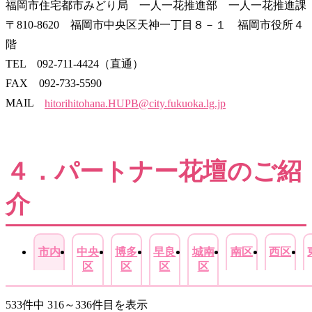
福岡市住宅都市みどり局 一人一花推進部 一人一花推進課
〒810-8620 福岡市中央区天神一丁目８－１ 福岡市役所４
階
TEL 092-711-4424（直通）
FAX 092-733-5590
MAIL
hitorihitohana.HUPB@city.fukuoka.lg.jp
４．パートナー花壇のご紹
介
市内
中央
博多
早良
城南
南区
西区
区
区
区
区
533件中 316～336件目を表示