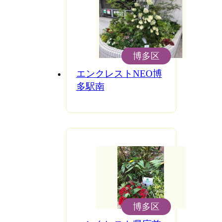
博多区
エンクレストNEO博
多駅南
博多区