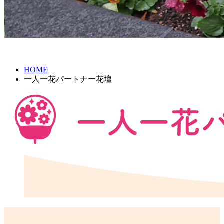
HOME
一人一花パートナー花壇