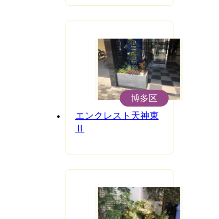
博多区
エンクレスト天神東
Ⅱ