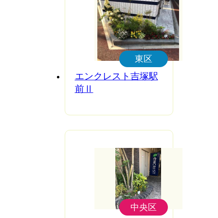
東区
エンクレスト吉塚駅
前Ⅱ
中央区