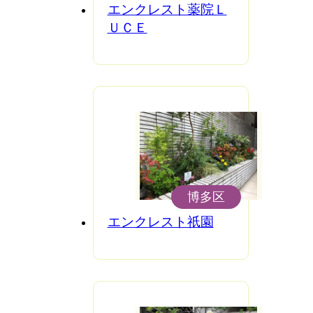
エンクレスト薬院Ｌ
ＵＣＥ
博多区
エンクレスト祇園