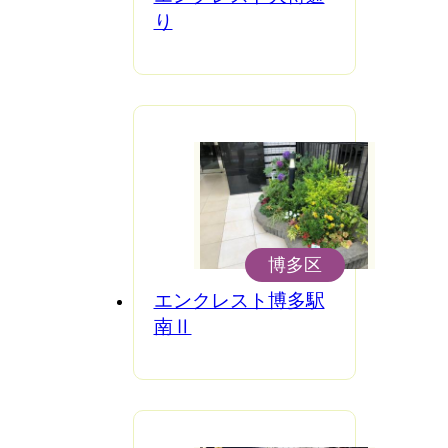
り
博多区
エンクレスト博多駅
南Ⅱ