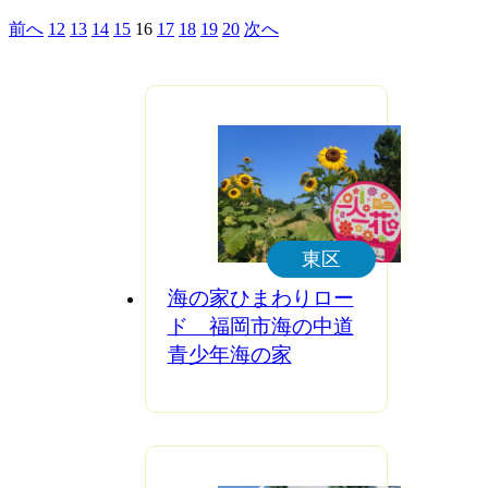
前へ
12
13
14
15
16
17
18
19
20
次へ
東区
海の家ひまわりロー
ド 福岡市海の中道
青少年海の家