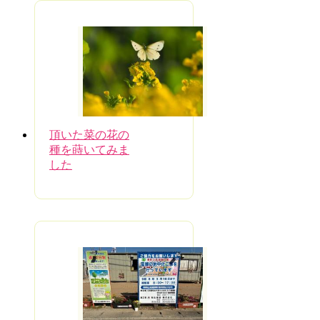
頂いた菜の花の
種を蒔いてみま
した