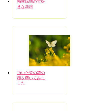
梅林緑地の大好
きな花壇
頂いた菜の花の
種を蒔いてみま
した