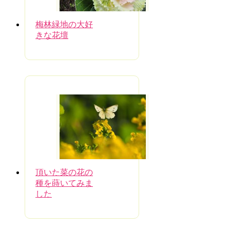
梅林緑地の大好
きな花壇
頂いた菜の花の
種を蒔いてみま
した