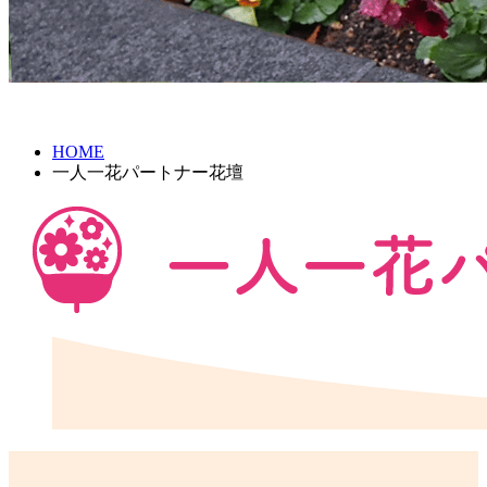
HOME
一人一花パートナー花壇