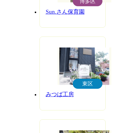
博多区
Sun.さん保育園
東区
みつば工房