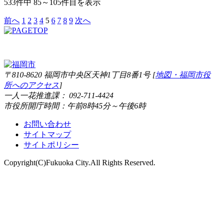
533件中 85～105件目を表示
前へ
1
2
3
4
5
6
7
8
9
次へ
〒810-8620 福岡市中央区天神1丁目8番1号 [
地図・福岡市役
所へのアクセス
]
一人一花推進課： 092-711-4424
市役所開庁時間：午前8時45分～午後6時
お問い合わせ
サイトマップ
サイトポリシー
Copyright(C)Fukuoka City.All Rights Reserved.