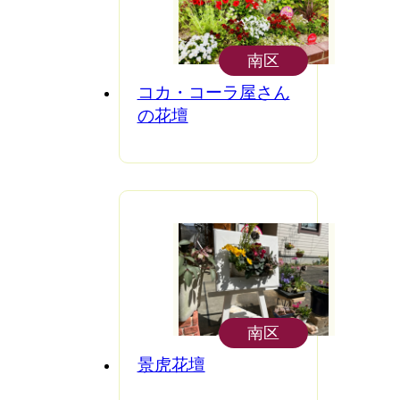
南区
コカ・コーラ屋さん
の花壇
南区
景虎花壇