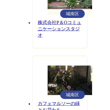
城南区
株式会社P＆Oコミュ
ニケーションスタジ
オ
城南区
カフェマルソーの緑
とお花たち