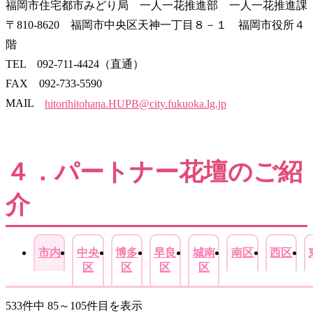
福岡市住宅都市みどり局 一人一花推進部 一人一花推進課
〒810-8620 福岡市中央区天神一丁目８－１ 福岡市役所４
階
TEL 092-711-4424（直通）
FAX 092-733-5590
MAIL
hitorihitohana.HUPB@city.fukuoka.lg.jp
４．パートナー花壇のご紹
介
市内
中央
博多
早良
城南
南区
西区
区
区
区
区
533件中 85～105件目を表示