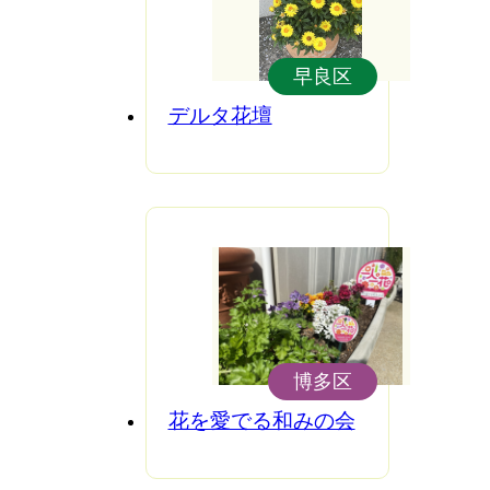
早良区
デルタ花壇
博多区
花を愛でる和みの会