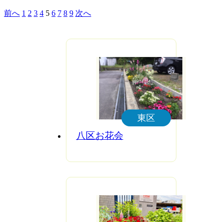
前へ
1
2
3
4
5
6
7
8
9
次へ
東区
八区お花会