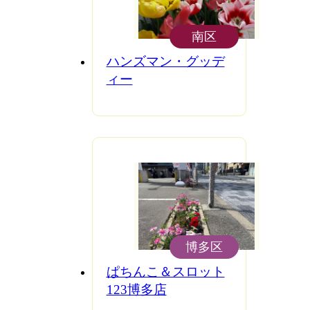
南区
ハンズマン・グッデ
ィー
博多区
ぱちんこ＆スロット
123博多店