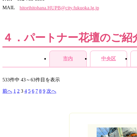
MAIL
hitorihitohana.HUPB@city.fukuoka.lg.jp
４．パートナー花壇のご紹
市内
中央区
533件中 43～63件目を表示
前へ
1
2
3
4
5
6
7
8
9
次へ