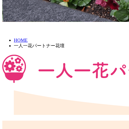
HOME
一人一花パートナー花壇