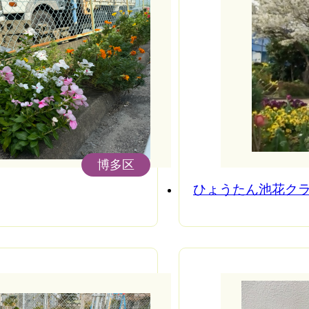
博多区
ひょうたん池花ク