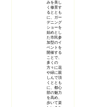
みを美し
く修景す
るととも
に、ガー
デニング
ショーを
始めとし
た市民参
加型のイ
ベントを
開催する
ことで、
多くの
方々に花
や緑に親
しんで頂
くととも
に、都心
部の魅力
を高め、
歩いて楽