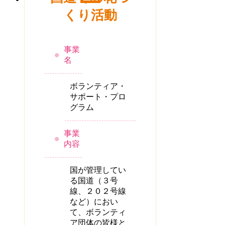
くり活動
事業
名
ボランティア・
サポート・プロ
グラム
事業
内容
国が管理してい
る国道（３号
線、２０２号線
など）におい
て、ボランティ
ア団体の皆様と