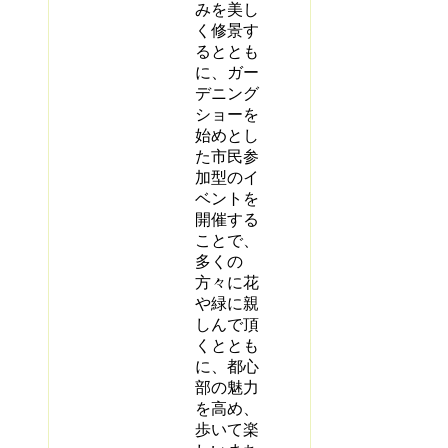
みを美し
く修景す
るととも
に、ガー
デニング
ショーを
始めとし
た市民参
加型のイ
ベントを
開催する
ことで、
多くの
方々に花
や緑に親
しんで頂
くととも
に、都心
部の魅力
を高め、
歩いて楽