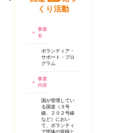
くり活動
事業
名
ボランティア・
サポート・プロ
グラム
事業
内容
国が管理してい
る国道（３号
線、２０２号線
など）におい
て、ボランティ
ア団体の皆様と