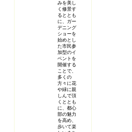
みを美し
く修景す
るととも
に、ガー
デニング
ショーを
始めとし
た市民参
加型のイ
ベントを
開催する
ことで、
多くの
方々に花
や緑に親
しんで頂
くととも
に、都心
部の魅力
を高め、
歩いて楽