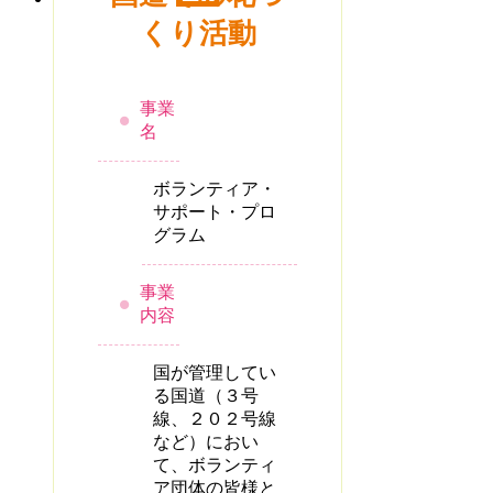
くり活動
事業
名
ボランティア・
サポート・プロ
グラム
事業
内容
国が管理してい
る国道（３号
線、２０２号線
など）におい
て、ボランティ
ア団体の皆様と