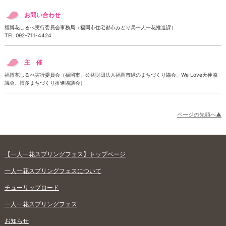
お問い合わせ
福博花しるべ実行委員会事務局（福岡市住宅都市みどり局一人一花推進課）
TEL 092-711-4424
主 催
福博花しるべ実行委員会（福岡市、公益財団法人福岡市緑のまちづくり協会、We Love天神協
議会、博多まちづくり推進協議会）
ページの先頭へ▲
【一人一花スプリングフェス】トップページ
一人一花スプリングフェスについて
チューリップロード
一人一花スプリングフェス
お知らせ