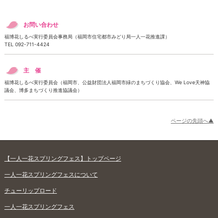
お問い合わせ
福博花しるべ実行委員会事務局（福岡市住宅都市みどり局一人一花推進課）
TEL 092-711-4424
主 催
福博花しるべ実行委員会（福岡市、公益財団法人福岡市緑のまちづくり協会、We Love天神協
議会、博多まちづくり推進協議会）
ページの先頭へ▲
【一人一花スプリングフェス】トップページ
一人一花スプリングフェスについて
チューリップロード
一人一花スプリングフェス