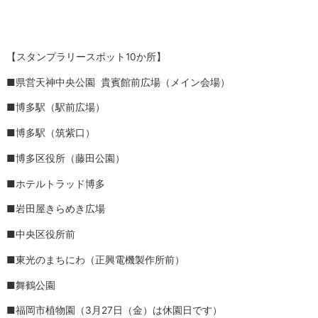
【スタンプラリースポット10か所】
■県営天神中央公園 貴賓館前広場（メイン会場）
■博多駅（駅前広場）
■博多駅（筑紫口）
■博多区役所（藤田公園）
■ホテルトラッド博多
■岩田屋きらめき広場
■中央区役所前
■東光のまちにわ（正興電機製作所前）
■舞鶴公園
■福岡市植物園（3月27日（金）は休園日です）