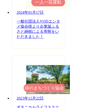
一人一花運動
2024年01月17日
一般社団法人VODエンタ
メ協会様より企業版ふる
さと納税による寄附をい
ただきました！
緑のまちづくり協会
2023年12月22日
ボタニカルライフスクエ