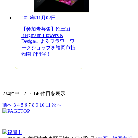
2023年11月02日
【参加者募集】Nicolai
Bergmann Flowers &
Designによるフラワーワ
ークショップを福岡市植
物園で開催！
234件中 121～140件目を表示
前へ
3
4
5
6
7
8
9
10
11
次へ