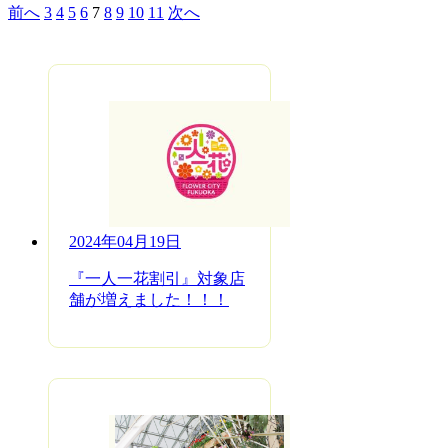
前へ
3
4
5
6
7
8
9
10
11
次へ
2024年04月19日
『一人一花割引』対象店
舗が増えました！！！