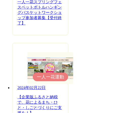
一人一花スプリングフェ
スペットボトルハンギン
グバスケットワークショ
ップ参加者募集【受付終
了】
一人一花運動
2024年02月22日
【企業版ふるさと納税
で、花によるまち・ひ
と・しごとづくりにご支
援を！】