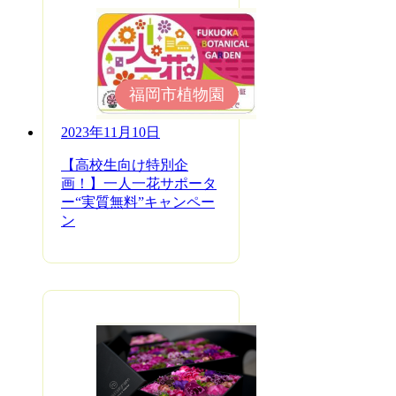
福岡市植物園
2023年11月10日
【高校生向け特別企
画！】一人一花サポータ
ー“実質無料”キャンペー
ン