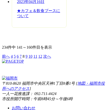
2023年04月16日
★カフェ＆飲食ブースに
ついて
234件中 141～160件目を表示
前へ
4
5
6
7
8
9
10
11
12
次へ
〒810-8620 福岡市中央区天神1丁目8番1号 [
地図・福岡市役
所へのアクセス
]
一人一花推進課： 092-711-4424
市役所開庁時間：午前8時45分～午後6時
お問い合わせ