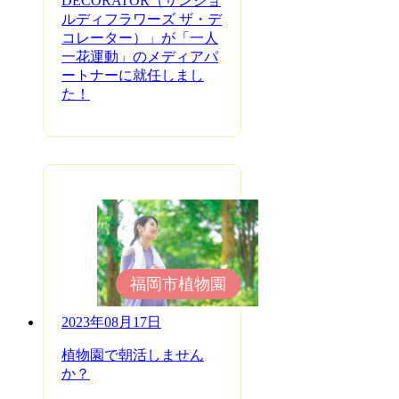
DECORATOR（サンジョ
ルディフラワーズ ザ・デ
コレーター）」が「一人
一花運動」のメディアパ
ートナーに就任しまし
た！
福岡市植物園
2023年08月17日
植物園で朝活しません
か？