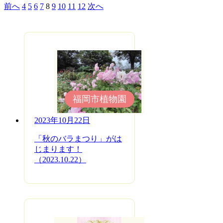
前へ
4
5
6
7
8
9
10
11
12
次へ
福岡市植物園
2023年10月22日
「秋のバラまつり」がは
じまります！
（2023.10.22）